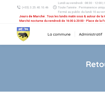
Lundi au vendredi : 08:30 - 12:00 |
(+33).3.25.40.10.46
Toute l'année : Permanence uniq
Fermé au public du lundi 10 au ven
Jours de Marché
: Tous les lundis matin sous & autour de la H
Marché nocturne du vendredi de 16:00 à 20:00 - Place de la F
La commune
Administratif
Reto