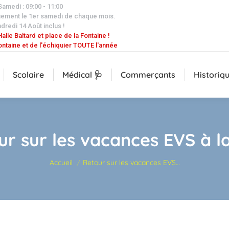
 Samedi : 09:00 - 11:00
uement le 1er samedi de chaque mois.
dredi 14 Août inclus !
alle Baltard et place de la Fontaine !
ontaine et de l'échiquier TOUTE l'année
Scolaire
Médical 🩺
Commerçants
Historiq
ur sur les vacances EVS à l
Vous êtes ici :
Accueil
Retour sur les vacances EVS…