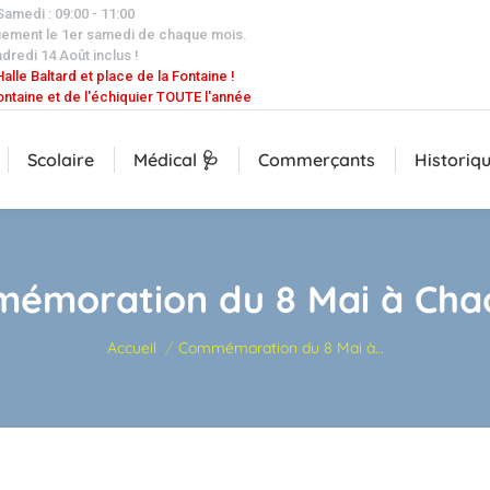
 Samedi : 09:00 - 11:00
uement le 1er samedi de chaque mois.
dredi 14 Août inclus !
alle Baltard et place de la Fontaine !
ontaine et de l'échiquier TOUTE l'année
Scolaire
Médical 🩺
Commerçants
Historiq
émoration du 8 Mai à Cha
Vous êtes ici :
Accueil
Commémoration du 8 Mai à…