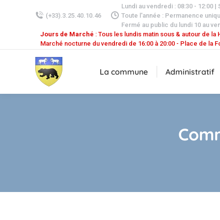
Lundi au vendredi : 08:30 - 12:00 |
(+33).3.25.40.10.46
Toute l'année : Permanence uniq
Fermé au public du lundi 10 au ven
Jours de Marché
: Tous les lundis matin sous & autour de la H
Marché nocturne du vendredi de 16:00 à 20:00 - Place de la F
La commune
Administratif
Comm