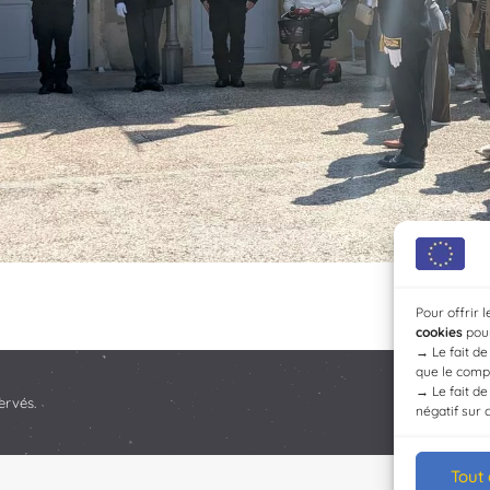
Pour offrir 
cookies
pour
→
Le fait d
que le compo
→
Le fait d
ervés.
négatif sur 
Tout