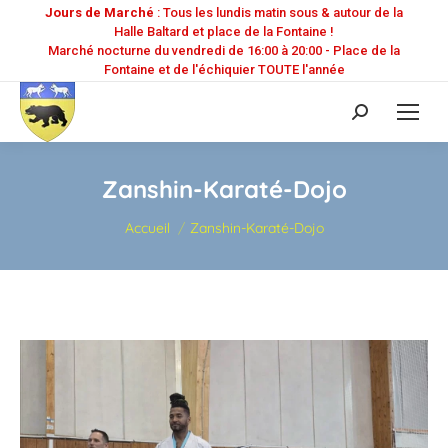
Jours de Marché
: Tous les lundis matin sous & autour de la
Halle Baltard et place de la Fontaine !
Marché nocturne du vendredi de 16:00 à 20:00 - Place de la
Fontaine et de l'échiquier TOUTE l'année
Recherche
:
Zanshin-Karaté-Dojo
Vous êtes ici :
Accueil
Zanshin-Karaté-Dojo