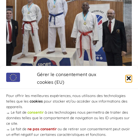
Gérer le consentement aux
cookies (EU)
Pour offrir les meilleures expériences, nous utilisons des technologies
telles que les
cookies
pour stocker et/ou accéder aux informations des
appareils.
→
Le fait de
consentir
à ces technologies nous permettra de traiter des
données telles que le comportement de navigation ou les ID uniques sur
ce site.
→
Le fait de
ne pas consentir
ou de retirer son consentement peut avoir
un effet négatif sur certaines caractéristiques et fonctions.