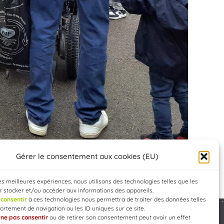
Gérer le consentement aux cookies (EU)
les meilleures expériences, nous utilisons des technologies telles que les
 stocker et/ou accéder aux informations des appareils.
e
consentir
à ces technologies nous permettra de traiter des données telles
rtement de navigation ou les ID uniques sur ce site.
e
ne pas consentir
ou de retirer son consentement peut avoir un effet
Developed by
WEB3-DESIGN