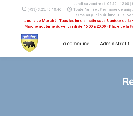
Lundi au vendredi : 08:30 - 12:00 |
(+33).3.25.40.10.46
Toute l'année : Permanence uniq
Fermé au public du lundi 10 au ven
Jours de Marché
: Tous les lundis matin sous & autour de la H
Marché nocturne du vendredi de 16:00 à 20:00 - Place de la F
La commune
Administratif
Re