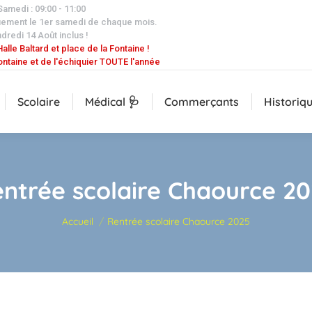
 Samedi : 09:00 - 11:00
uement le 1er samedi de chaque mois.
dredi 14 Août inclus !
alle Baltard et place de la Fontaine !
ontaine et de l'échiquier TOUTE l'année
Scolaire
Médical 🩺
Commerçants
Historiq
ntrée scolaire Chaource 2
Vous êtes ici :
Accueil
Rentrée scolaire Chaource 2025