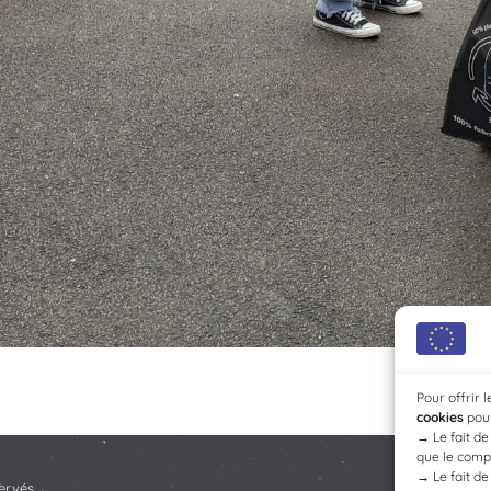
Pour offrir 
cookies
pour
→
Le fait d
que le compo
→
Le fait d
ervés.