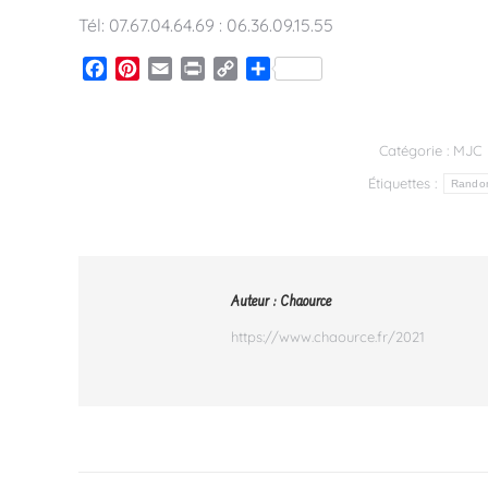
Tél: 07.67.04.64.69 : 06.36.09.15.55
Facebook
Pinterest
Email
Print
Copy
Partager
Link
Catégorie :
MJC
Étiquettes :
Rando
Auteur :
Chaource
https://www.chaource.fr/2021