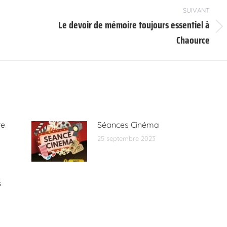
SUIVANT
Le devoir de mémoire toujours essentiel à
Article
Chaource
suivant
:
re
Séances Cinéma
25 septembre 2023
s