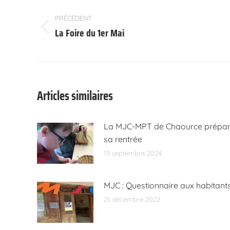
Navigation
article
PRÉCÉDENT
La Foire du 1er Mai
Article
précédent
:
Articles similaires
La MJC-MPT de Chaource prépa
sa rentrée
13 septembre 2024
MJC : Questionnaire aux habitant
21 décembre 2022