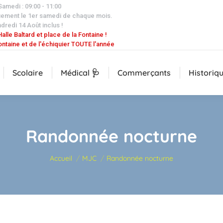
 Samedi : 09:00 - 11:00
uement le 1er samedi de chaque mois.
dredi 14 Août inclus !
alle Baltard et place de la Fontaine !
ontaine et de l'échiquier TOUTE l'année
Scolaire
Médical 🩺
Commerçants
Historiq
Randonnée nocturne
Vous êtes ici :
Accueil
MJC
Randonnée nocturne