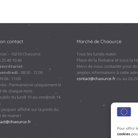
ion contact
Marché de Chaource
 rue – 10210 Chaource
Tous les lundis matin.
.3.25.40.10.46
Place de la fontaine et sous la Ha
secrétariat
Merci de nous contacter pour de
 vendredi
: 08:30 - 12:00
amples informations à cette adre
09:00 - 11:00
contact@chaource.fr
ou au 03.25
nnée : Permanence uniquement le
i de chaque mois.
ublic du lundi 10 au vendredi 14
s
 Jacques affiché sur la porte du
 de mairie !
tact@chaource.fr
Pour offrir 
cookies
pour