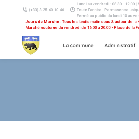
Lundi au vendredi : 08:30 - 12:00 |
(+33).3.25.40.10.46
Toute l'année : Permanence uniq
Fermé au public du lundi 10 au ven
Jours de Marché
: Tous les lundis matin sous & autour de la H
Marché nocturne du vendredi de 16:00 à 20:00 - Place de la F
La commune
Administratif