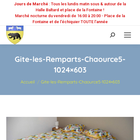
Jours de Marché
: Tous les lundis matin sous & autour de la
Halle Baltard et place de la Fontaine !
Marché nocturne du vendredi de 16:00 à 20:00 - Place de la
Fontaine et de l'échiquier TOUTE l'année
Recherche
:
Gite-les-Remparts-Chaource5-
1024×603
Vous êtes ici :
Accueil
Gite-les-Remparts-Chaource5-1024×603