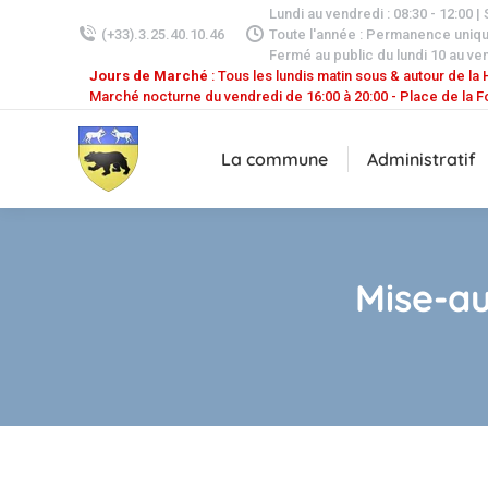
Lundi au vendredi : 08:30 - 12:00 |
(+33).3.25.40.10.46
Toute l'année : Permanence uniq
Fermé au public du lundi 10 au ven
Jours de Marché
: Tous les lundis matin sous & autour de la H
Marché nocturne du vendredi de 16:00 à 20:00 - Place de la F
La commune
Administratif
Mise-a