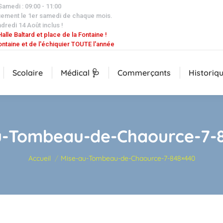
 Samedi : 09:00 - 11:00
uement le 1er samedi de chaque mois.
dredi 14 Août inclus !
alle Baltard et place de la Fontaine !
ontaine et de l'échiquier TOUTE l'année
Scolaire
Médical 🩺
Commerçants
Historiq
u-Tombeau-de-Chaource-7-
Vous êtes ici :
Accueil
Mise-au-Tombeau-de-Chaource-7-848×440