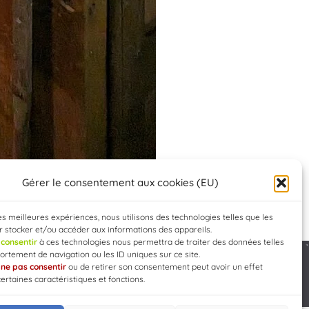
Gérer le consentement aux cookies (EU)
les meilleures expériences, nous utilisons des technologies telles que les
 stocker et/ou accéder aux informations des appareils.
e
consentir
à ces technologies nous permettra de traiter des données telles
rtement de navigation ou les ID uniques sur ce site.
e
ne pas consentir
ou de retirer son consentement peut avoir un effet
Developed by
WEB3-DESIGN
certaines caractéristiques et fonctions.