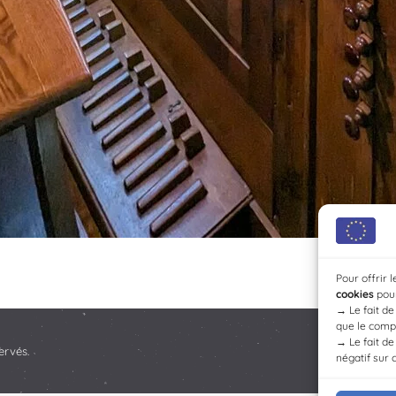
Pour offrir 
cookies
pour
→
Le fait d
que le compo
→
Le fait d
ervés.
négatif sur 