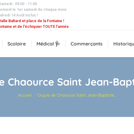
 Samedi : 09:00 - 11:00
uement le 1er samedi de chaque mois.
dredi 14 Août inclus !
alle Baltard et place de la Fontaine !
ontaine et de l'échiquier TOUTE l'année
Scolaire
Médical 🩺
Commerçants
Historiq
e Chaource Saint Jean-Bapti
Vous êtes ici :
Accueil
Orgue de Chaource Saint Jean-Baptiste…