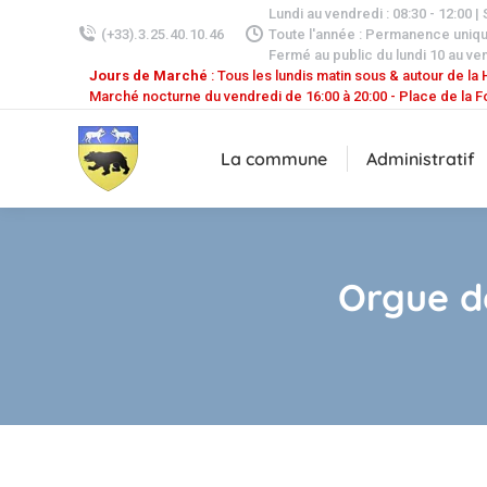
Lundi au vendredi : 08:30 - 12:00 |
(+33).3.25.40.10.46
Toute l'année : Permanence uniq
Fermé au public du lundi 10 au ven
Jours de Marché
: Tous les lundis matin sous & autour de la H
Marché nocturne du vendredi de 16:00 à 20:00 - Place de la F
La commune
Administratif
Orgue d