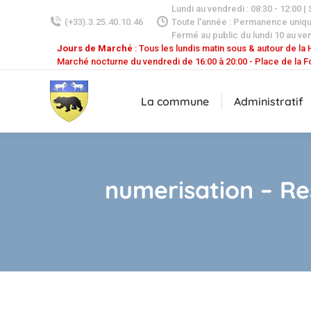
Lundi au vendredi : 08:30 - 12:00 |
(+33).3.25.40.10.46
Toute l'année : Permanence uniq
Fermé au public du lundi 10 au ven
Jours de Marché
: Tous les lundis matin sous & autour de la H
Marché nocturne du vendredi de 16:00 à 20:00 - Place de la F
La commune
Administratif
numerisation – Re