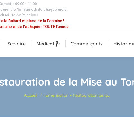
 Samedi : 09:00 - 11:00
uement le 1er samedi de chaque mois.
dredi 14 Août inclus !
alle Baltard et place de la Fontaine !
ontaine et de l'échiquier TOUTE l'année
Scolaire
Médical 🩺
Commerçants
Historiq
stauration de la Mise au T
Vous êtes ici :
Accueil
numerisation – Restauration de la…