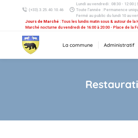
Lundi au vendredi : 08:30 - 12:00 |
(+33).3.25.40.10.46
Toute l'année : Permanence uniq
Fermé au public du lundi 10 au ven
Jours de Marché
: Tous les lundis matin sous & autour de la H
Marché nocturne du vendredi de 16:00 à 20:00 - Place de la F
La commune
Administratif
Restaurat