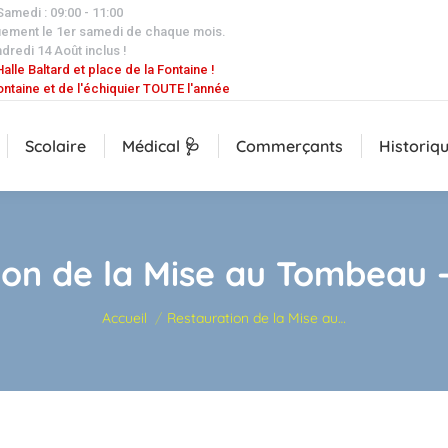
 Samedi : 09:00 - 11:00
uement le 1er samedi de chaque mois.
dredi 14 Août inclus !
alle Baltard et place de la Fontaine !
ontaine et de l'échiquier TOUTE l'année
Scolaire
Médical 🩺
Commerçants
Historiq
ion de la Mise au Tombeau –
Vous êtes ici :
Accueil
Restauration de la Mise au…