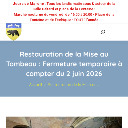
Jours de Marché
: Tous les lundis matin sous & autour de la
Halle Baltard et place de la Fontaine !
Marché nocturne du vendredi de 16:00 à 20:00 - Place de la
Fontaine et de l'échiquier TOUTE l'année
Recherche
:
Restauration de la Mise au
Tombeau : Fermeture temporaire à
compter du 2 juin 2026
Vous êtes ici :
Accueil
Restauration de la Mise au…