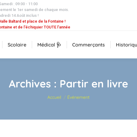
 Samedi : 09:00 - 11:00
uement le 1er samedi de chaque mois.
dredi 14 Août inclus !
alle Baltard et place de la Fontaine !
ontaine et de l'échiquier TOUTE l'année
Scolaire
Médical 🩺
Commerçants
Historiq
Archives :
Partir en livre
Vous êtes ici :
Accueil
Événement