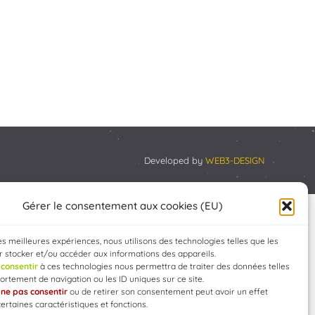
Developed by
WEB3-DESIGN
Gérer le consentement aux cookies (EU)
les meilleures expériences, nous utilisons des technologies telles que les
 stocker et/ou accéder aux informations des appareils.
e
consentir
à ces technologies nous permettra de traiter des données telles
rtement de navigation ou les ID uniques sur ce site.
e
ne pas consentir
ou de retirer son consentement peut avoir un effet
certaines caractéristiques et fonctions.