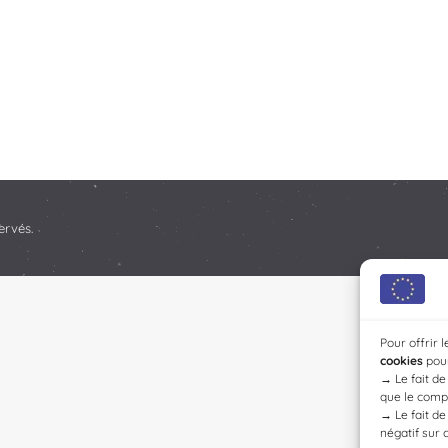
ervés.
Pour offrir 
cookies
pour
→
Le fait d
que le compo
→
Le fait d
négatif sur 