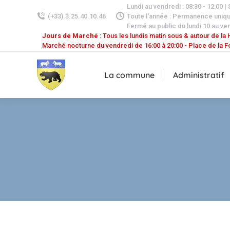
Lundi au vendredi : 08:30 - 12:00 |
(+33).3.25.40.10.46
Toute l'année : Permanence uniq
Fermé au public du lundi 10 au ven
Jours de Marché
: Tous les lundis matin sous & autour de la H
Marché nocturne du vendredi de 16:00 à 20:00 - Place de la F
La commune
Administratif