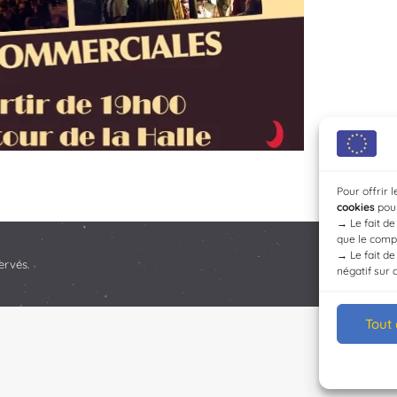
Pour offrir 
cookies
pour
→
Le fait d
que le compo
→
Le fait d
ervés.
négatif sur 
Tout