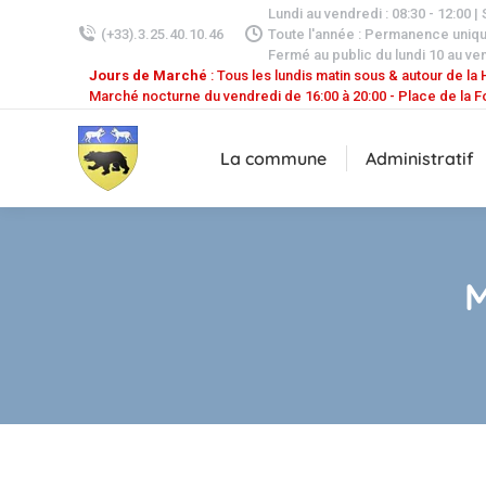
Lundi au vendredi : 08:30 - 12:00 |
(+33).3.25.40.10.46
Toute l'année : Permanence uniq
Fermé au public du lundi 10 au ven
Jours de Marché
: Tous les lundis matin sous & autour de la H
Marché nocturne du vendredi de 16:00 à 20:00 - Place de la F
La commune
Administratif
M