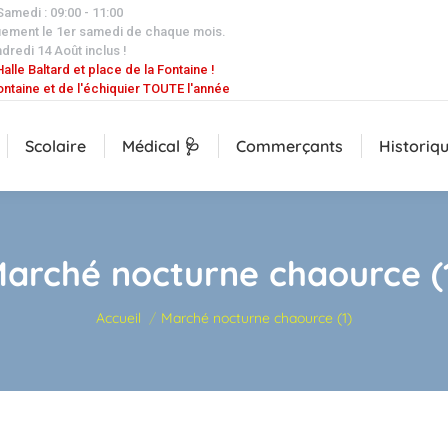
 Samedi : 09:00 - 11:00
uement le 1er samedi de chaque mois.
dredi 14 Août inclus !
alle Baltard et place de la Fontaine !
ontaine et de l'échiquier TOUTE l'année
Scolaire
Médical 🩺
Commerçants
Historiq
arché nocturne chaource (
Vous êtes ici :
Accueil
Marché nocturne chaource (1)