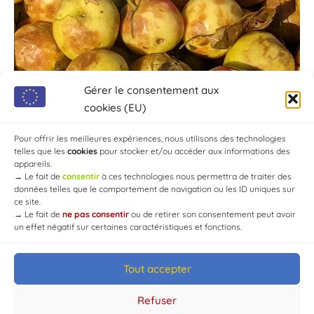
Gérer le consentement aux
cookies (EU)
Pour offrir les meilleures expériences, nous utilisons des technologies
telles que les
cookies
pour stocker et/ou accéder aux informations des
appareils.
→
Le fait de
consentir
à ces technologies nous permettra de traiter des
données telles que le comportement de navigation ou les ID uniques sur
ce site.
→
Le fait de
ne pas consentir
ou de retirer son consentement peut avoir
un effet négatif sur certaines caractéristiques et fonctions.
Tout accepter
© Mairie de Chaource [2004-2024] | Tous droits réservés.
Developed by
WEB3-DESIGN
Refuser