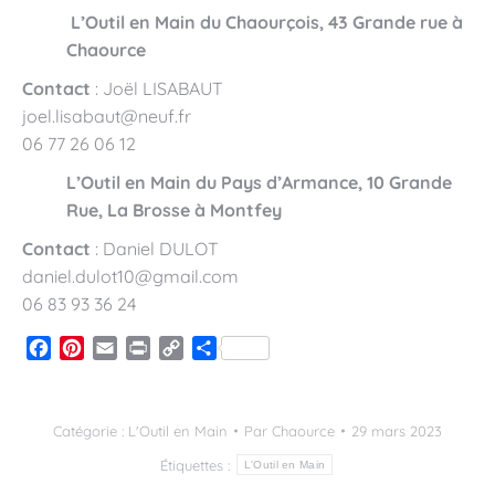
L’Outil en Main du Chaourçois, 43 Grande rue à
Chaource
Contact
: Joël LISABAUT
joel.lisabaut@neuf.fr
06 77 26 06 12
L’Outil en Main du Pays d’Armance, 10 Grande
Rue, La Brosse à Montfey
Contact
: Daniel DULOT
daniel.dulot10@gmail.com
06 83 93 36 24
Facebook
Pinterest
Email
Print
Copy
Partager
Link
Catégorie :
L'Outil en Main
Par
Chaource
29 mars 2023
Étiquettes :
L'Outil en Main