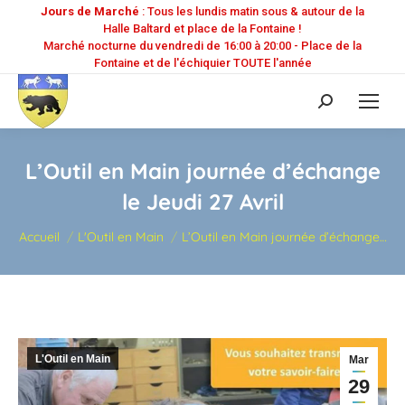
Jours de Marché
: Tous les lundis matin sous & autour de la
Halle Baltard et place de la Fontaine !
Marché nocturne du vendredi de 16:00 à 20:00 - Place de la
Fontaine et de l'échiquier TOUTE l'année
Recherche
:
L’Outil en Main journée d’échange
le Jeudi 27 Avril
Vous êtes ici :
Accueil
L'Outil en Main
L’Outil en Main journée d’échange…
L'Outil en Main
Mar
29