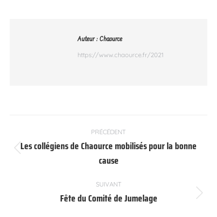
Auteur :
Chaource
https://www.chaource.fr/2021
Navigation
PRÉCÉDENT
article
Les collégiens de Chaource mobilisés pour la bonne
Article
cause
précédent
:
SUIVANT
Fête du Comité de Jumelage
Article
suivant