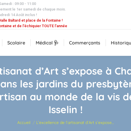
 Samedi : 09:00 - 11:00
uement le 1er samedi de chaque mois.
dredi 14 Août inclus !
alle Baltard et place de la Fontaine !
ontaine et de l'échiquier TOUTE l'année
Scolaire
Médical 🩺
Commerçants
Historiq
rtisanat d’Art s’expose à Ch
dans les jardins du presbytè
rtisan au monde de la vis d
Isselin !
Vous êtes ici :
Accueil
L’excellence de l’artisanat d’Art s’expose…