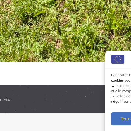
Pour offrir 
cookies
pour
→
Le fait d
que le compo
→
Le fait d
ervés.
négatif sur 
Tout