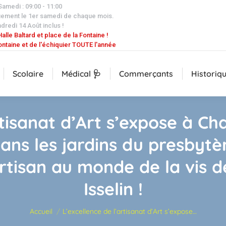
 Samedi : 09:00 - 11:00
uement le 1er samedi de chaque mois.
dredi 14 Août inclus !
alle Baltard et place de la Fontaine !
ontaine et de l'échiquier TOUTE l'année
Scolaire
Médical 🩺
Commerçants
Historiq
rtisanat d’Art s’expose à Ch
dans les jardins du presbytè
rtisan au monde de la vis d
Isselin !
Vous êtes ici :
Accueil
L’excellence de l’artisanat d’Art s’expose…