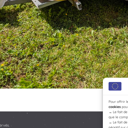
Pour offrir 
cookies
pour
→
Le fait d
que le compo
→
Le fait d
ervés.
négatif sur 