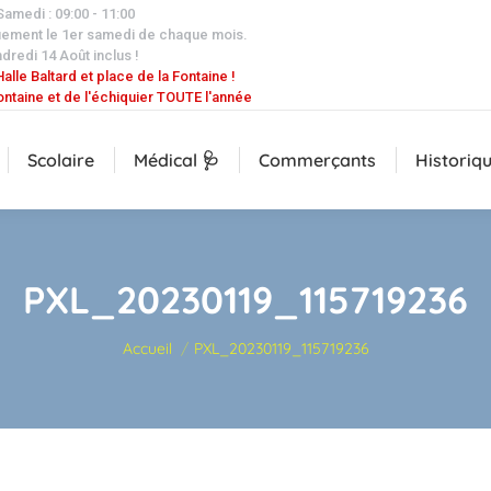
 Samedi : 09:00 - 11:00
uement le 1er samedi de chaque mois.
dredi 14 Août inclus !
alle Baltard et place de la Fontaine !
ontaine et de l'échiquier TOUTE l'année
Scolaire
Médical 🩺
Commerçants
Historiq
PXL_20230119_115719236
Vous êtes ici :
Accueil
PXL_20230119_115719236