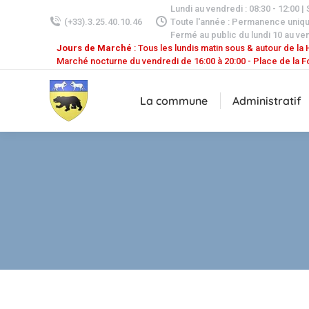
Lundi au vendredi : 08:30 - 12:00 |
(+33).3.25.40.10.46
Toute l'année : Permanence uniq
Fermé au public du lundi 10 au ven
Jours de Marché
: Tous les lundis matin sous & autour de la H
Marché nocturne du vendredi de 16:00 à 20:00 - Place de la F
La commune
Administratif