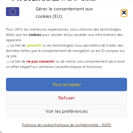
Gérer le consentement aux
cookies (EU)
Pour offrir les meilleures expériences, nous utilisons des technologies
telles que les
cookies
pour stocker et/ou accéder aux informations des
appareils.
→
Le fait de
consentir
à ces technologies nous permettra de traiter des
données telles que le comportement de navigation ou les ID uniques sur
ce site.
© Mairie de Chaource [2004-2024] | Tous droits réservés.
→
Le fait de
ne pas consentir
ou de retirer son consentement peut avoir
Developed by
WEB3-DESIGN
un effet négatif sur certaines caractéristiques et fonctions.
Tout accepter
Refuser
Voir les préférences
Politique de cookies
Politique de confidentialité – RGPD