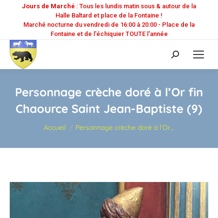
Jours de Marché
: Tous les lundis matin sous & autour de la
Halle Baltard et place de la Fontaine !
Marché nocturne du vendredi de 16:00 à 20:00 - Place de la
Fontaine et de l'échiquier TOUTE l'année
Recherche
:
Personnage crèche doré à l’Or fin
Chaource Saint Jean-Baptiste (9)
Vous êtes ici :
Accueil
Personnage crèche doré à l’Or…