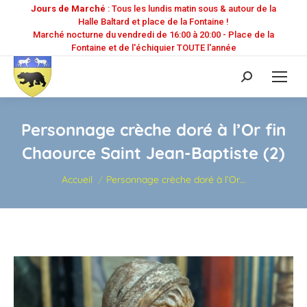
Jours de Marché
: Tous les lundis matin sous & autour de la
Halle Baltard et place de la Fontaine !
Marché nocturne du vendredi de 16:00 à 20:00 - Place de la
Fontaine et de l'échiquier TOUTE l'année
Recherche
:
Personnage crèche doré à l’Or fin
Chaource Saint Jean-Baptiste (2)
Vous êtes ici :
Accueil
Personnage crèche doré à l’Or…