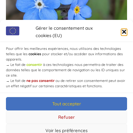
Gérer le consentement aux
cookies (EU)
Pour offrir les meilleures expériences, nous utilisons des technologies
telles que les
cookies
pour stocker et/ou accéder aux informations des
appareils.
→
Le fait de
consentir
à ces technologies nous permettra de traiter des
données telles que le comportement de navigation ou les ID uniques sur
ce site.
→
Le fait de
ne pas consentir
ou de retirer son consentement peut avoir
un effet négatif sur certaines caractéristiques et fonctions.
Tout accepter
© Mairie de Chaource [2004-2024] | Tous droits réservés.
Developed by
WEB3-DESIGN
Refuser
Voir les préférences