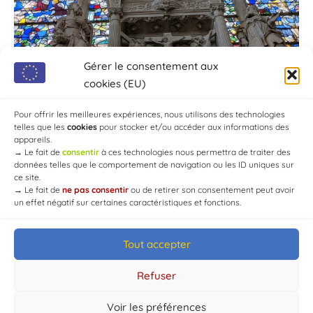
Gérer le consentement aux
cookies (EU)
Pour offrir les meilleures expériences, nous utilisons des technologies
telles que les
cookies
pour stocker et/ou accéder aux informations des
appareils.
→
Le fait de
consentir
à ces technologies nous permettra de traiter des
données telles que le comportement de navigation ou les ID uniques sur
ce site.
→
Le fait de
ne pas consentir
ou de retirer son consentement peut avoir
un effet négatif sur certaines caractéristiques et fonctions.
Tout accepter
© Mairie de Chaource [2004-2024] | Tous droits réservés.
Developed by
WEB3-DESIGN
Refuser
Voir les préférences