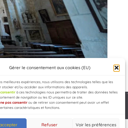
Gérer le consentement aux cookies (EU)
les meilleures expériences, nous utilisons des technologies telles que les
 stocker et/ou accéder aux informations des appareils.
e
consentir
à ces technologies nous permettra de traiter des données telles
rtement de navigation ou les ID uniques sur ce site.
e
ne pas consentir
ou de retirer son consentement peut avoir un effet
Developed by
WEB3-DESIGN
certaines caractéristiques et fonctions.
 accepter
Refuser
Voir les préférences