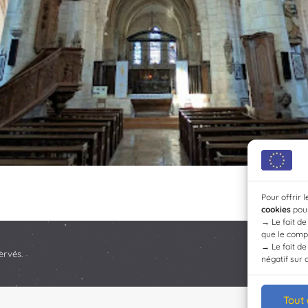
Pour offrir 
cookies
pour
→
Le fait d
que le compo
→
Le fait d
ervés.
négatif sur 
Tout