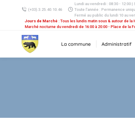
Lundi au vendredi : 08:30 - 12:00 |
(+33).3.25.40.10.46
Toute l'année : Permanence uniq
Fermé au public du lundi 10 au ven
Jours de Marché
: Tous les lundis matin sous & autour de la H
Marché nocturne du vendredi de 16:00 à 20:00 - Place de la F
La commune
Administratif