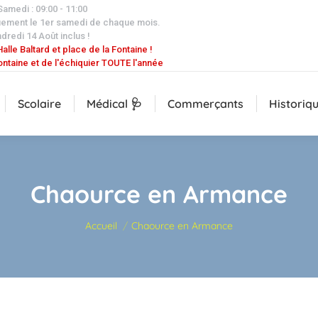
 Samedi : 09:00 - 11:00
uement le 1er samedi de chaque mois.
dredi 14 Août inclus !
alle Baltard et place de la Fontaine !
ontaine et de l'échiquier TOUTE l'année
Scolaire
Médical 🩺
Commerçants
Historiq
Chaource en Armance
Vous êtes ici :
Accueil
Chaource en Armance