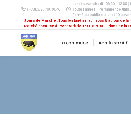
Lundi au vendredi : 08:30 - 12:00 |
(+33).3.25.40.10.46
Toute l'année : Permanence uniq
Fermé au public du lundi 10 au ven
Jours de Marché
: Tous les lundis matin sous & autour de la H
Marché nocturne du vendredi de 16:00 à 20:00 - Place de la F
La commune
Administratif