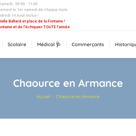
 Samedi : 09:00 - 11:00
uement le 1er samedi de chaque mois.
dredi 14 Août inclus !
alle Baltard et place de la Fontaine !
ontaine et de l'échiquier TOUTE l'année
Scolaire
Médical 🩺
Commerçants
Historiq
Chaource en Armance
Vous êtes ici :
Accueil
Chaource en Armance