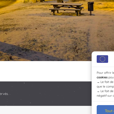
Pour offrir 
cookies
pour
→
Le fait d
que le compo
→
Le fait d
ervés.
négatif sur 
Tout