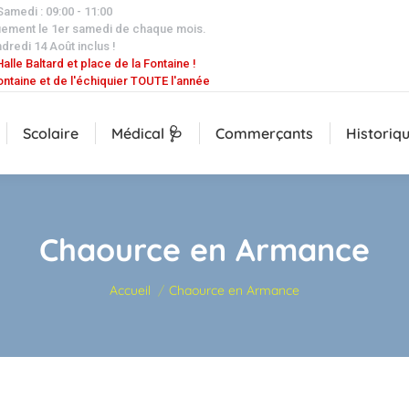
 Samedi : 09:00 - 11:00
uement le 1er samedi de chaque mois.
dredi 14 Août inclus !
alle Baltard et place de la Fontaine !
ontaine et de l'échiquier TOUTE l'année
Scolaire
Médical 🩺
Commerçants
Historiq
Chaource en Armance
Vous êtes ici :
Accueil
Chaource en Armance