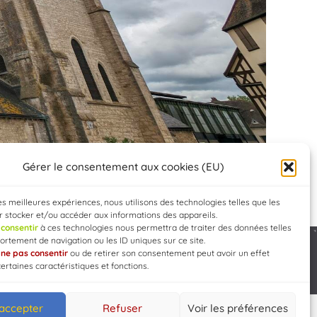
Gérer le consentement aux cookies (EU)
les meilleures expériences, nous utilisons des technologies telles que les
 stocker et/ou accéder aux informations des appareils.
e
consentir
à ces technologies nous permettra de traiter des données telles
rtement de navigation ou les ID uniques sur ce site.
e
ne pas consentir
ou de retirer son consentement peut avoir un effet
Developed by
WEB3-DESIGN
certaines caractéristiques et fonctions.
 accepter
Refuser
Voir les préférences