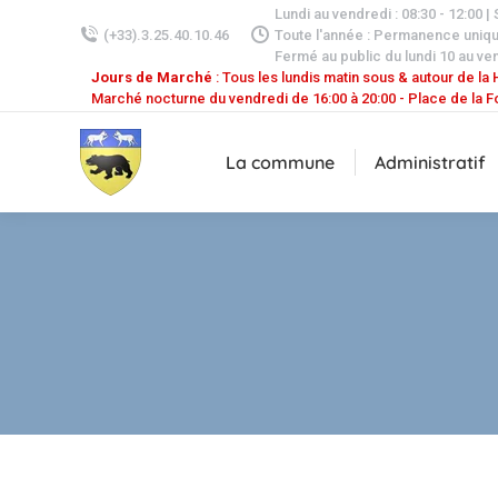
Lundi au vendredi : 08:30 - 12:00 |
(+33).3.25.40.10.46
Toute l'année : Permanence uniq
Fermé au public du lundi 10 au ven
Jours de Marché
: Tous les lundis matin sous & autour de la H
Marché nocturne du vendredi de 16:00 à 20:00 - Place de la F
La commune
Administratif