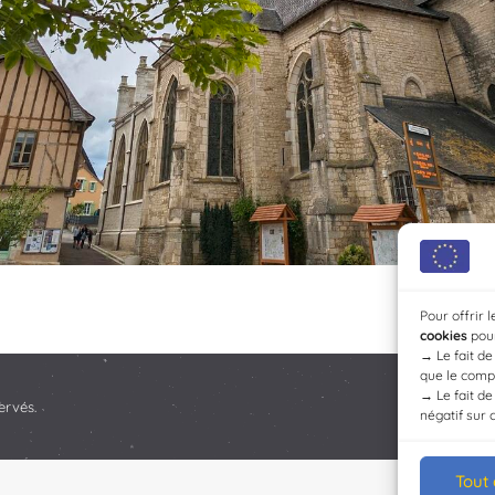
Pour offrir 
cookies
pour
→
Le fait d
que le compo
→
Le fait d
ervés.
négatif sur 
Tout