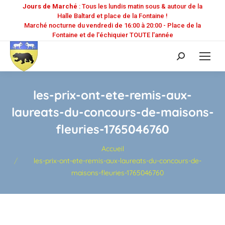
Jours de Marché
: Tous les lundis matin sous & autour de la
Halle Baltard et place de la Fontaine !
Marché nocturne du vendredi de 16:00 à 20:00 - Place de la
Fontaine et de l'échiquier TOUTE l'année
Recherche
:
les-prix-ont-ete-remis-aux-
laureats-du-concours-de-maisons-
fleuries-1765046760
Vous êtes ici :
Accueil
les-prix-ont-ete-remis-aux-laureats-du-concours-de-
maisons-fleuries-1765046760