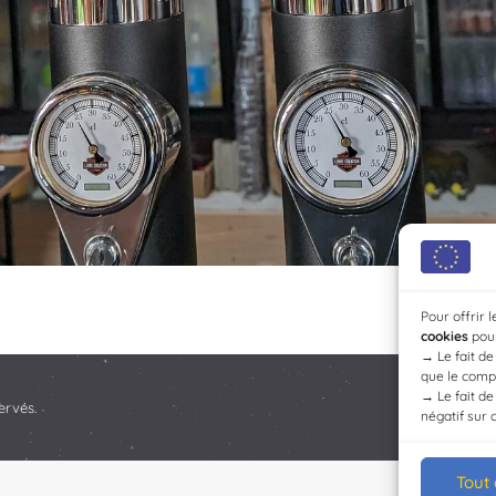
Pour offrir 
cookies
pour
→
Le fait d
que le compo
→
Le fait d
ervés.
négatif sur 
Tout