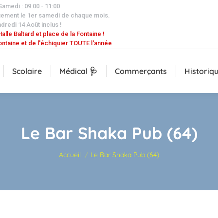
 Samedi : 09:00 - 11:00
uement le 1er samedi de chaque mois.
dredi 14 Août inclus !
alle Baltard et place de la Fontaine !
ontaine et de l'échiquier TOUTE l'année
Scolaire
Médical 🩺
Commerçants
Historiq
Le Bar Shaka Pub (64)
Vous êtes ici :
Accueil
Le Bar Shaka Pub (64)