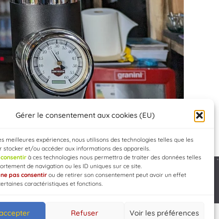
Gérer le consentement aux cookies (EU)
les meilleures expériences, nous utilisons des technologies telles que les
 stocker et/ou accéder aux informations des appareils.
e
consentir
à ces technologies nous permettra de traiter des données telles
rtement de navigation ou les ID uniques sur ce site.
e
ne pas consentir
ou de retirer son consentement peut avoir un effet
Developed by
WEB3-DESIGN
certaines caractéristiques et fonctions.
 accepter
Refuser
Voir les préférences