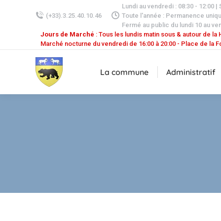
Lundi au vendredi : 08:30 - 12:00 |
(+33).3.25.40.10.46
Toute l'année : Permanence uniq
Fermé au public du lundi 10 au ven
Jours de Marché
: Tous les lundis matin sous & autour de la H
Marché nocturne du vendredi de 16:00 à 20:00 - Place de la F
La commune
Administratif