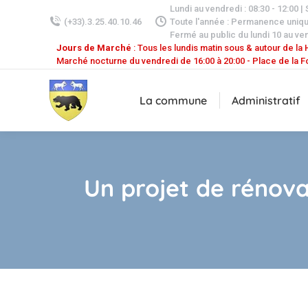
Lundi au vendredi : 08:30 - 12:00 |
(+33).3.25.40.10.46
Toute l'année : Permanence uniq
Fermé au public du lundi 10 au ven
Jours de Marché
: Tous les lundis matin sous & autour de la H
Marché nocturne du vendredi de 16:00 à 20:00 - Place de la F
La commune
Administratif
Un projet de rénov