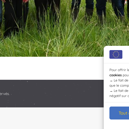
Pour offrir 
cookies
pour
→
Le fait d
que le compo
→
Le fait d
ervés.
négatif sur 
Tout