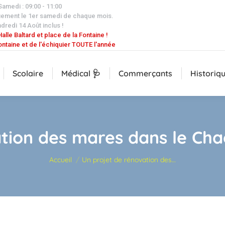
 Samedi : 09:00 - 11:00
uement le 1er samedi de chaque mois.
dredi 14 Août inclus !
alle Baltard et place de la Fontaine !
ontaine et de l'échiquier TOUTE l'année
Scolaire
Médical 🩺
Commerçants
Historiq
ation des mares dans le Ch
Vous êtes ici :
Accueil
Un projet de rénovation des…