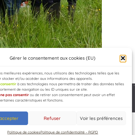
Gérer le consentement aux cookies (EU)
les meilleures expériences, nous utilisons des technologies telles que les
 stocker et/ou accéder aux informations des appareils.
e
consentir
à ces technologies nous permettra de traiter des données telles
rtement de navigation ou les ID uniques sur ce site.
e
ne pas consentir
ou de retirer son consentement peut avoir un effet
Developed by
WEB3-DESIGN
certaines caractéristiques et fonctions.
 accepter
Refuser
Voir les préférences
Politique de cookies
Politique de confidentialité – RGPD