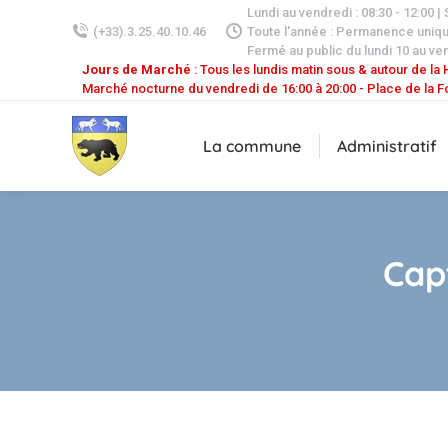
Lundi au vendredi : 08:30 - 12:00 |
(+33).3.25.40.10.46
Toute l'année : Permanence uniq
Fermé au public du lundi 10 au ven
Jours de Marché
: Tous les lundis matin sous & autour de la H
Marché nocturne du vendredi de 16:00 à 20:00 - Place de la F
La commune
Administratif
Cap