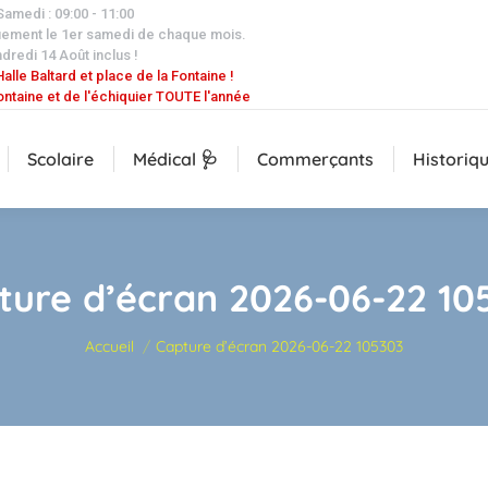
 Samedi : 09:00 - 11:00
uement le 1er samedi de chaque mois.
dredi 14 Août inclus !
alle Baltard et place de la Fontaine !
ontaine et de l'échiquier TOUTE l'année
Scolaire
Médical 🩺
Commerçants
Historiq
ture d’écran 2026-06-22 10
Vous êtes ici :
Accueil
Capture d’écran 2026-06-22 105303