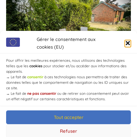
Gérer le consentement aux
cookies (EU)
Pour offrir les meilleures expériences, nous utilisons des technologies
telles que les
cookies
pour stocker et/ou accéder aux informations des
appareils.
→
Le fait de
consentir
à ces technologies nous permettra de traiter des
données telles que le comportement de navigation ou les ID uniques sur
ce site.
→
Le fait de
ne pas consentir
ou de retirer son consentement peut avoir
un effet négatif sur certaines caractéristiques et fonctions.
Tout accepter
© Mairie de Chaource [2004-2024] | Tous droits réservés.
Developed by
WEB3-DESIGN
Refuser