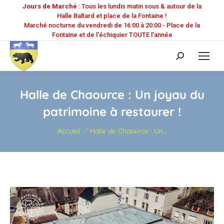
Jours de Marché
: Tous les lundis matin sous & autour de la
Halle Baltard et place de la Fontaine !
Marché nocturne du vendredi de 16:00 à 20:00 - Place de la
Fontaine et de l'échiquier TOUTE l'année
Recherche
:
Halle de Chaource : Un joyau du
patrimoine à restaurer !
Vous êtes ici :
Accueil
Halle de Chaource : Un…