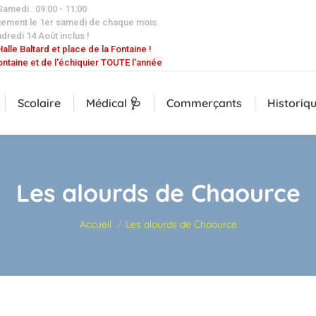
 Samedi : 09:00 - 11:00
uement le 1er samedi de chaque mois.
dredi 14 Août inclus !
alle Baltard et place de la Fontaine !
ontaine et de l'échiquier TOUTE l'année
Scolaire
Médical 🩺
Commerçants
Historiq
Les alourds de Chaource
Vous êtes ici :
Accueil
Les alourds de Chaource