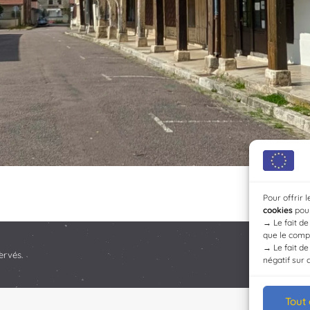
Pour offrir 
cookies
pour
→
Le fait d
que le compo
→
Le fait d
ervés.
négatif sur 
Tout