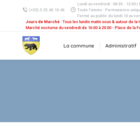
Lundi au vendredi : 08:30 - 12:00 |
(+33).3.25.40.10.46
Toute l'année : Permanence uniq
Fermé au public du lundi 10 au ven
Jours de Marché
: Tous les lundis matin sous & autour de la H
Marché nocturne du vendredi de 16:00 à 20:00 - Place de la F
La commune
Administratif