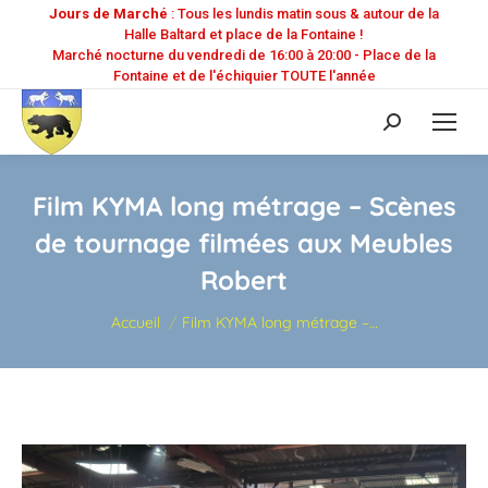
Jours de Marché
: Tous les lundis matin sous & autour de la
Halle Baltard et place de la Fontaine !
Marché nocturne du vendredi de 16:00 à 20:00 - Place de la
Fontaine et de l'échiquier TOUTE l'année
Recherche
:
Film KYMA long métrage – Scènes
de tournage filmées aux Meubles
Robert
Vous êtes ici :
Accueil
Film KYMA long métrage –…