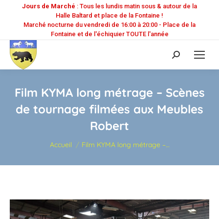
Jours de Marché
: Tous les lundis matin sous & autour de la
Halle Baltard et place de la Fontaine !
Marché nocturne du vendredi de 16:00 à 20:00 - Place de la
Fontaine et de l'échiquier TOUTE l'année
Recherche
:
Film KYMA long métrage – Scènes
de tournage filmées aux Meubles
Robert
Vous êtes ici :
Accueil
Film KYMA long métrage –…