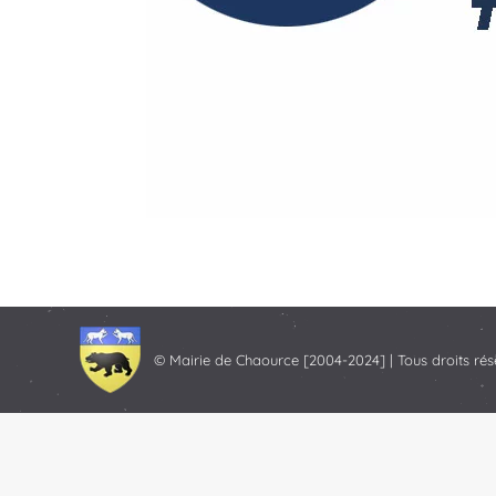
© Mairie de Chaource [2004-2024] | Tous droits rés