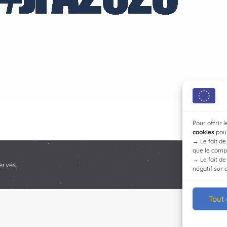
Pour offrir 
cookies
pour
→
Le fait d
que le compo
→
Le fait d
ervés.
négatif sur 
Tout