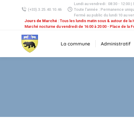
Lundi au vendredi : 08:30 - 12:00 |
(+33).3.25.40.10.46
Toute l'année : Permanence uniq
Fermé au public du lundi 10 au ven
Jours de Marché
: Tous les lundis matin sous & autour de la H
Marché nocturne du vendredi de 16:00 à 20:00 - Place de la F
La commune
Administratif