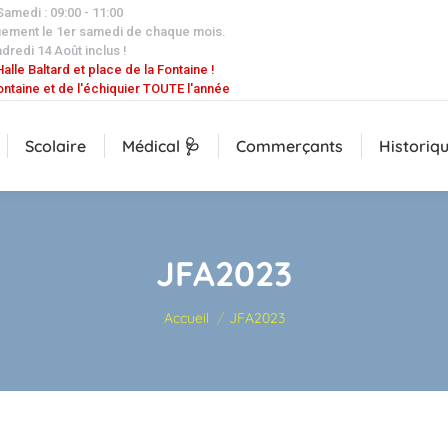
 Samedi : 09:00 - 11:00
uement le 1er samedi de chaque mois.
dredi 14 Août inclus !
alle Baltard et place de la Fontaine !
ontaine et de l'échiquier TOUTE l'année
Scolaire
Médical 🩺
Commerçants
Historiq
JFA2023
Vous êtes ici :
Accueil
JFA2023