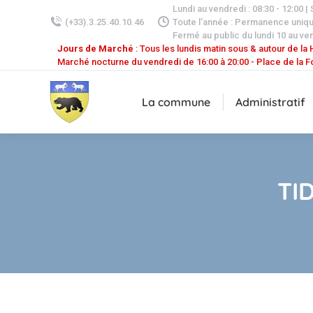
Lundi au vendredi : 08:30 - 12:00 |
(+33).3.25.40.10.46
Toute l'année : Permanence uniq
Fermé au public du lundi 10 au ven
Jours de Marché
: Tous les lundis matin sous & autour de la H
Marché nocturne du vendredi de 16:00 à 20:00 - Place de la F
La commune
Administratif
TI