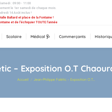
 Samedi : 09:00 - 11:00
uement le 1er samedi de chaque mois.
dredi 14 Août inclus !
alle Baltard et place de la Fontaine !
ontaine et de l'échiquier TOUTE l'année
Scolaire
Médical 🩺
Commerçants
Historiq
étic – Exposition O.T Chaour
Vous êtes ici :
Accueil
Jean-Philippe Falétic – Exposition O.T…