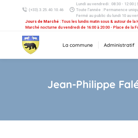
Lundi au vendredi : 08:30 - 12:00 |
(+33).3.25.40.10.46
Toute l'année : Permanence uniq
Fermé au public du lundi 10 au ven
Jours de Marché
: Tous les lundis matin sous & autour de la H
Marché nocturne du vendredi de 16:00 à 20:00 - Place de la F
La commune
Administratif
Jean-Philippe Fal