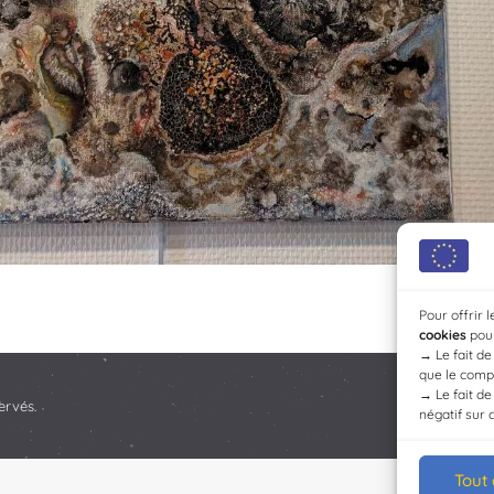
Pour offrir 
cookies
pour
→
Le fait d
que le compo
→
Le fait d
ervés.
négatif sur 
Tout