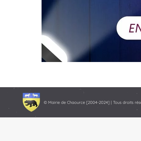
© Mairie de Chaource [2004-2024] | Tous droits rés