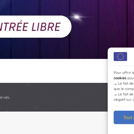
Pour offrir 
cookies
pour
→
Le fait d
que le compo
→
Le fait d
ervés.
négatif sur 
Tout