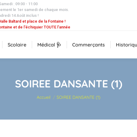
 Samedi : 09:00 - 11:00
uement le 1er samedi de chaque mois.
dredi 14 Août inclus !
alle Baltard et place de la Fontaine !
ontaine et de l'échiquier TOUTE l'année
Scolaire
Médical 🩺
Commerçants
Historiq
SOIREE DANSANTE (1)
Vous êtes ici :
Accueil
SOIREE DANSANTE (1)