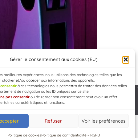
Gérer le consentement aux cookies (EU)
les meilleures expériences, nous utilisons des technologies telles que les
 stocker et/ou accéder aux informations des appareils.
e
consentir
à ces technologies nous permettra de traiter des données telles
rtement de navigation ou les ID uniques sur ce site.
e
ne pas consentir
ou de retirer son consentement peut avoir un effet
Developed by
WEB3-DESIGN
certaines caractéristiques et fonctions.
 accepter
Refuser
Voir les préférences
Politique de cookies
Politique de confidentialité – RGPD