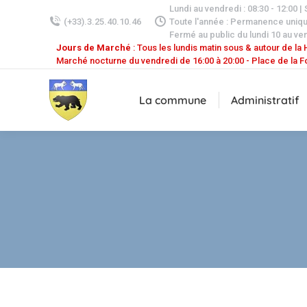
Lundi au vendredi : 08:30 - 12:00 |
(+33).3.25.40.10.46
Toute l'année : Permanence uniq
Fermé au public du lundi 10 au ven
Jours de Marché
: Tous les lundis matin sous & autour de la H
Marché nocturne du vendredi de 16:00 à 20:00 - Place de la F
La commune
Administratif