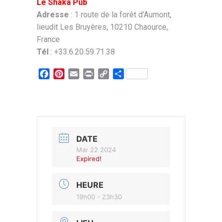
Le Shaka Pub
Adresse
: 1 route de la forêt d’Aumont,
lieudit Les Bruyères, 10210 Chaource,
France
Tél
: +33.6.20.59.71.38
Facebook
Pinterest
Email
Print
Copy
Partager
Link
DATE
Mar 22 2024
Expired!
HEURE
19h00 - 23h30