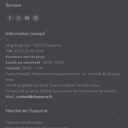
Sociaux
Trouvez nous sur :
La
La
La
La
page
page
page
page
Information contact
Facebook
X
YouTube
Instagram
s'ouvre
s'ouvre
s'ouvre
s'ouvre
43 grande rue – 10210 Chaource
Tél
: (+33).3.25.40.10.46
dans
dans
dans
dans
Horaires secrétariat
une
une
une
une
Lundi au vendredi
: 08:30 - 12:00
nouvelle
nouvelle
nouvelle
nouvelle
Samedi
: 09:00 - 11:00
fenêtre
fenêtre
fenêtre
fenêtre
Toute l'année : Permanence uniquement le 1er samedi de chaque
mois.
Fermé au public du lundi 10 au vendredi 14 Août inclus
Contact de Jacques affiché sur la porte du secrétariat de mairie !
Mail
:
contact@chaource.fr
Marché de Chaource
Tous les lundis matin.