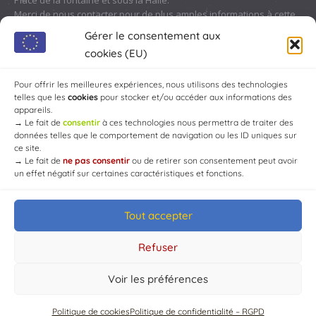
Place de la fontaine et sous la Halle.
Merci de nous contacter pour de plus amples informations à cette
adresse :
contact@chaource.fr
ou au 03.25.40.10.46
Gérer le consentement aux
cookies (EU)
Pour offrir les meilleures expériences, nous utilisons des technologies
telles que les
cookies
pour stocker et/ou accéder aux informations des
appareils.
→
Le fait de
consentir
à ces technologies nous permettra de traiter des
données telles que le comportement de navigation ou les ID uniques sur
ce site.
→
Le fait de
ne pas consentir
ou de retirer son consentement peut avoir
un effet négatif sur certaines caractéristiques et fonctions.
Tout accepter
© Mairie de Chaource [2004-2024] | Tous droits réservés.
Developed by
WEB3-DESIGN
Refuser
Voir les préférences
Politique de cookies
Politique de confidentialité – RGPD