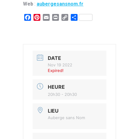
Web
:
aubergesansnom.fr
Facebook
Pinterest
Email
Print
Copy
Partager
Link
DATE
Nov 19 2022
Expired!
HEURE
20h30 - 20h30
LIEU
Auberge sans Nom