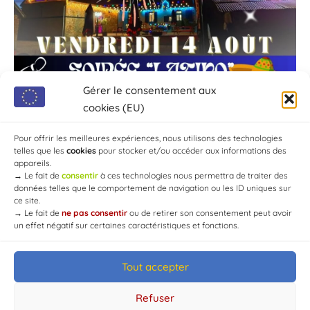
Gérer le consentement aux
cookies (EU)
Pour offrir les meilleures expériences, nous utilisons des technologies
telles que les
cookies
pour stocker et/ou accéder aux informations des
appareils.
→
Le fait de
consentir
à ces technologies nous permettra de traiter des
données telles que le comportement de navigation ou les ID uniques sur
ce site.
→
Le fait de
ne pas consentir
ou de retirer son consentement peut avoir
un effet négatif sur certaines caractéristiques et fonctions.
Tout accepter
© Mairie de Chaource [2004-2024] | Tous droits réservés.
Developed by
WEB3-DESIGN
Refuser