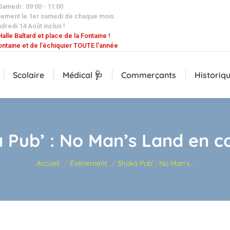
 Samedi : 09:00 - 11:00
uement le 1er samedi de chaque mois.
dredi 14 Août inclus !
alle Baltard et place de la Fontaine !
ontaine et de l'échiquier TOUTE l'année
Scolaire
Médical 🩺
Commerçants
Historiq
 Pub’ : No Man’s Land en c
Vous êtes ici :
Accueil
Événement
Shaka Pub’ : No Man’s…