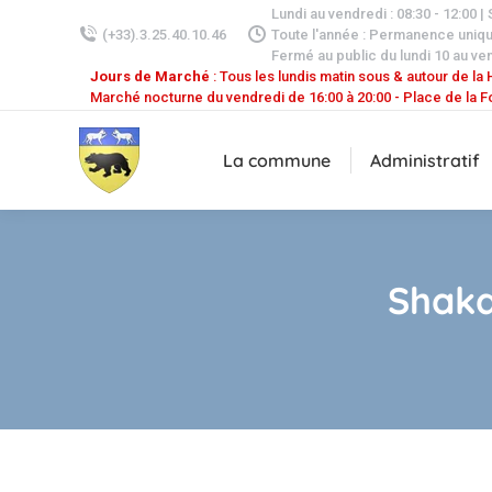
Lundi au vendredi : 08:30 - 12:00 |
(+33).3.25.40.10.46
Toute l'année : Permanence uniq
Fermé au public du lundi 10 au ven
Jours de Marché
: Tous les lundis matin sous & autour de la H
Marché nocturne du vendredi de 16:00 à 20:00 - Place de la F
La commune
Administratif
Shaka