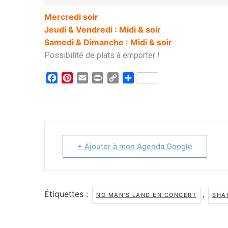
Mercredi soir
Jeudi & Vendredi : Midi & soir
Samedi & Dimanche : Midi & soir
Possibilité de plats à emporter !
Facebook
Pinterest
Email
Print
Copy
Partager
Link
+ Ajouter à mon Agenda Google
Étiquettes :
,
NO MAN'S LAND EN CONCERT
SHA