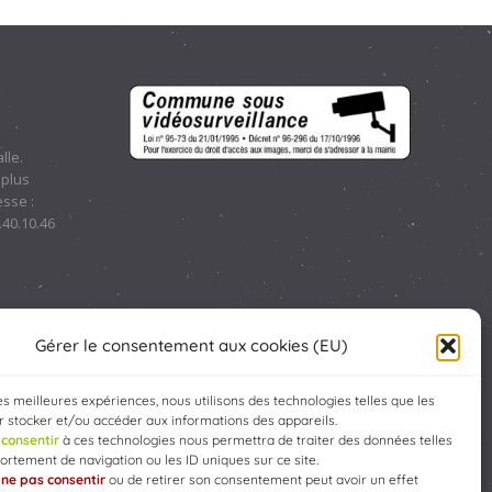
lle.
 plus
sse :
.40.10.46
Gérer le consentement aux cookies (EU)
les meilleures expériences, nous utilisons des technologies telles que les
 stocker et/ou accéder aux informations des appareils.
e
consentir
à ces technologies nous permettra de traiter des données telles
rtement de navigation ou les ID uniques sur ce site.
e
ne pas consentir
ou de retirer son consentement peut avoir un effet
Developed by
WEB3-DESIGN