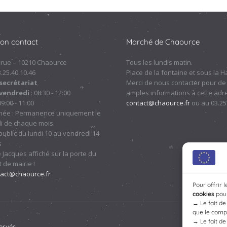
ion contact
Marché de Chaource
 rue – 10210 Chaource
Tous les lundis matin.
.3.25.40.10.46
Place de la fontaine et sous la Ha
secrétariat
Merci de nous contacter pour de
 vendredi
: 08:30 - 12:00
amples informations à cette adre
09:00 - 11:00
contact@chaource.fr
ou au 03.25
nnée : Permanence uniquement le
i de chaque mois.
ublic du lundi 10 au vendredi 14
s
 Jacques affiché sur la porte du
 de mairie !
tact@chaource.fr
Pour offrir 
cookies
pour
→
Le fait d
que le compo
→
Le fait d
ervés.