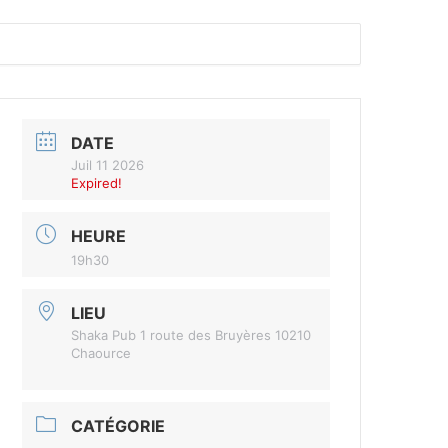
DATE
Juil 11 2026
Expired!
HEURE
19h30
LIEU
Shaka Pub 1 route des Bruyères 10210
Chaource
CATÉGORIE