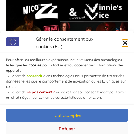
Gérer le consentement aux
cookies (EU)
Pour offrir les meilleures expériences, nous utilisons des technologies
telles que les
cookies
pour stocker et/ou accéder aux informations des
appareils.
→
Le fait de
consentir
à ces technologies nous permettra de traiter des
données telles que le comportement de navigation ou les ID uniques sur
ce site.
→
Le fait de
ne pas consentir
ou de retirer son consentement peut avoir
un effet négatif sur certaines caractéristiques et fonctions.
Tout accepter
© Mairie de Chaource [2004-2024] | Tous droits réservés.
Developed by
WEB3-DESIGN
Refuser