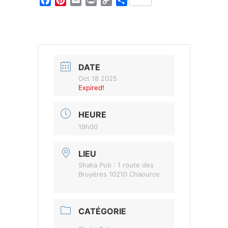
Facebook
Pinterest
Email
Print
Copy
Partager
Link
DATE
Oct 18 2025
Expired!
HEURE
19h00
LIEU
Shaka Pub : 1 route des
Bruyères 10210 Chaource
CATÉGORIE