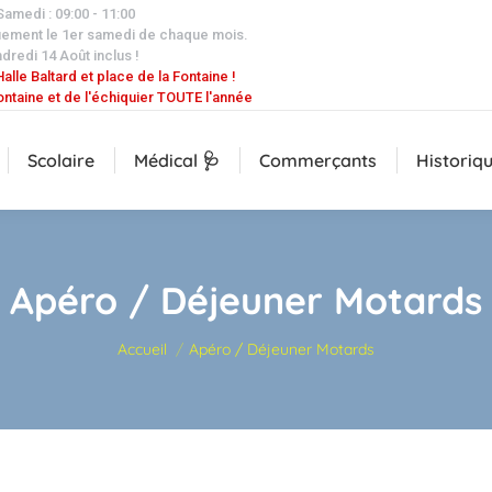
 Samedi : 09:00 - 11:00
uement le 1er samedi de chaque mois.
dredi 14 Août inclus !
alle Baltard et place de la Fontaine !
ontaine et de l'échiquier TOUTE l'année
Scolaire
Médical 🩺
Commerçants
Historiq
Apéro / Déjeuner Motards
Vous êtes ici :
Accueil
Apéro / Déjeuner Motards