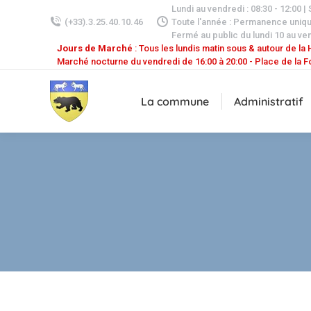
Lundi au vendredi : 08:30 - 12:00 |
(+33).3.25.40.10.46
Toute l'année : Permanence uniq
Fermé au public du lundi 10 au ven
Jours de Marché
: Tous les lundis matin sous & autour de la H
Marché nocturne du vendredi de 16:00 à 20:00 - Place de la F
La commune
Administratif