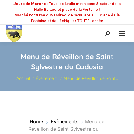
Jours de Marché
: Tous les lundis matin sous & autour de la
Halle Baltard et place de la Fontaine !
Marché nocturne du vendredi de 16:00 à 20:00 - Place de la
Fontaine et de l'échiquier TOUTE l'année
Recherche
:
Menu de Réveillon de Saint
Sylvestre du Cadusia
Vous êtes ici :
Accueil
Événement
Menu de Réveillon de Saint…
Home
Evènements
Menu de
Réveillon de Saint Sylvestre du