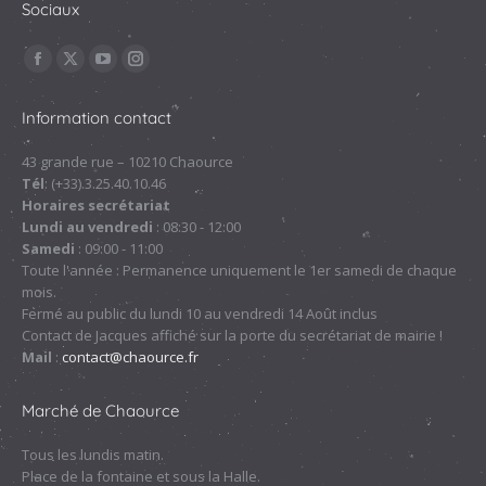
Sociaux
Trouvez nous sur :
La
La
La
La
page
page
page
page
Information contact
Facebook
X
YouTube
Instagram
s'ouvre
s'ouvre
s'ouvre
s'ouvre
43 grande rue – 10210 Chaource
Tél
: (+33).3.25.40.10.46
dans
dans
dans
dans
Horaires secrétariat
une
une
une
une
Lundi au vendredi
: 08:30 - 12:00
nouvelle
nouvelle
nouvelle
nouvelle
Samedi
: 09:00 - 11:00
fenêtre
fenêtre
fenêtre
fenêtre
Toute l'année : Permanence uniquement le 1er samedi de chaque
mois.
Fermé au public du lundi 10 au vendredi 14 Août inclus
Contact de Jacques affiché sur la porte du secrétariat de mairie !
Mail
:
contact@chaource.fr
Marché de Chaource
Tous les lundis matin.
Place de la fontaine et sous la Halle.