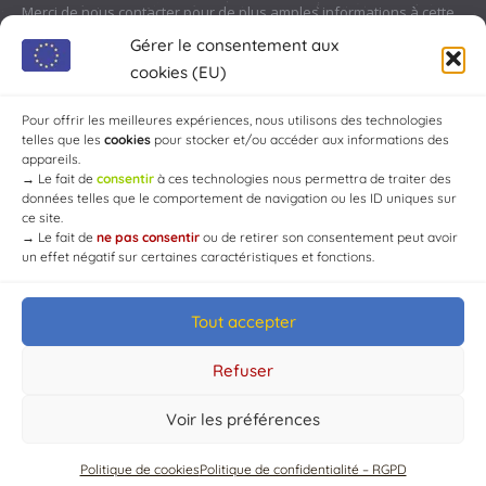
Merci de nous contacter pour de plus amples informations à cette
adresse :
contact@chaource.fr
ou au 03.25.40.10.46
Gérer le consentement aux
cookies (EU)
Pour offrir les meilleures expériences, nous utilisons des technologies
telles que les
cookies
pour stocker et/ou accéder aux informations des
appareils.
→
Le fait de
consentir
à ces technologies nous permettra de traiter des
données telles que le comportement de navigation ou les ID uniques sur
ce site.
→
Le fait de
ne pas consentir
ou de retirer son consentement peut avoir
un effet négatif sur certaines caractéristiques et fonctions.
Tout accepter
© Mairie de Chaource [2004-2024] | Tous droits réservés.
Developed by
WEB3-DESIGN
Refuser
Voir les préférences
Politique de cookies
Politique de confidentialité – RGPD