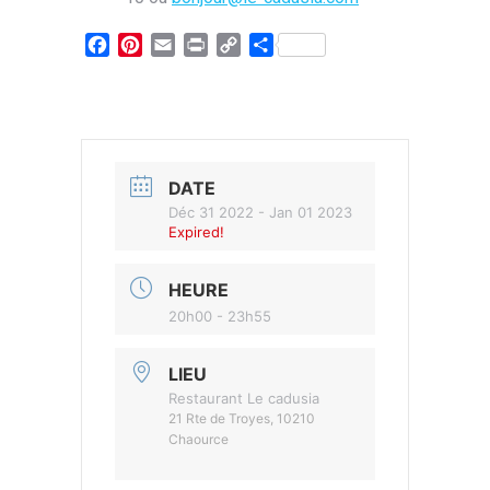
Facebook
Pinterest
Email
Print
Copy
Partager
Link
DATE
Déc 31 2022
- Jan 01 2023
Expired!
HEURE
20h00 - 23h55
LIEU
Restaurant Le cadusia
21 Rte de Troyes, 10210
Chaource