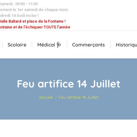
 Samedi : 09:00 - 11:00
uement le 1er samedi de chaque mois.
dredi 14 Août inclus !
alle Baltard et place de la Fontaine !
ontaine et de l'échiquier TOUTE l'année
Scolaire
Médical 🩺
Commerçants
Historiq
Feu artifice 14 Juillet
Vous êtes ici :
Accueil
Feu artifice 14 Juillet