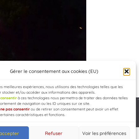
Gérer le consentement aux cookies (EU)
les meilleures expériences, nous utilisons des technologies telles que les
 stocker et/ou accéder aux informations des appareils.
e
consentir
à ces technologies nous permettra de traiter des données telles
rtement de navigation ou les ID uniques sur ce site.
e
ne pas consentir
ou de retirer son consentement peut avoir un effet
Developed by
WEB3-DESIGN
certaines caractéristiques et fonctions.
 accepter
Refuser
Voir les préférences