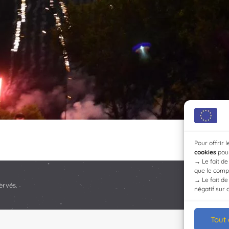
Pour offrir 
cookies
pour
→
Le fait d
que le compo
→
Le fait d
ervés.
négatif sur 
Tout