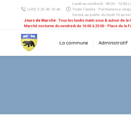
Lundi au vendredi : 08:30 - 12:00 |
(+33).3.25.40.10.46
Toute l'année : Permanence uniq
Fermé au public du lundi 10 au ven
Jours de Marché
: Tous les lundis matin sous & autour de la H
Marché nocturne du vendredi de 16:00 à 20:00 - Place de la F
La commune
Administratif